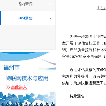
省内新闻
工业
申报通知
为进一步加强工业产
室开展了评估复核工作，
钢）产品质量控制和技术
室等5家实验室不再保留（
通过
评估复核
的实验
完善和效能提升。请有关
供给，为加快推进新型工
特此通告。