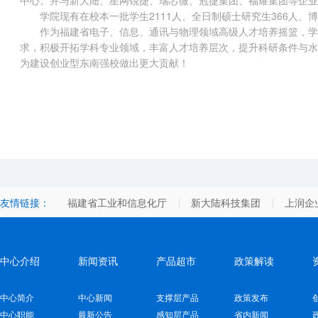
中心。并与新大陆、星网锐捷、瑞芯微、冠捷集团、福耀集团等企
学院现有在校本一批学生2111人、全日制硕士研究生366人、
作为福建省电子、信息、通讯与物理领域高级人才培养摇篮，学
求，积极开拓学科专业领域，丰富人才培养层次，提升科研条件与水
为建设创业型东南强校做出更大贡献！
友情链接：
福建省工业和信息化厅
新大陆科技集团
上润企
中心介绍
新闻资讯
产品超市
政策解读
中心简介
中心新闻
支撑层产品
政策发布
中心职能
最新公告
感知层产品
省内新闻